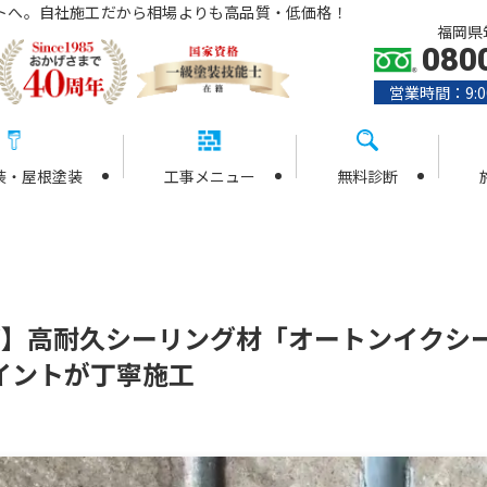
トへ。自社施工だから相場よりも高品質・低価格！
福岡県筑
080
営業時間：9:0
装・屋根塗装
工事メニュー
無料診断
邸】高耐久シーリング材「オートンイクシ
イントが丁寧施工