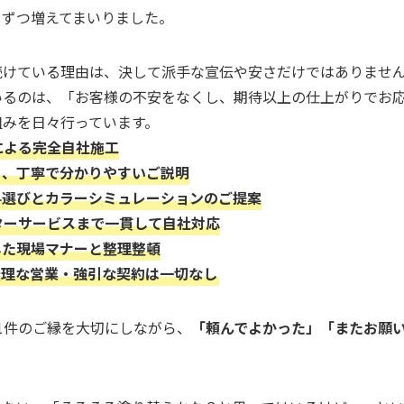
しずつ増えてまいりました。
続けている理由は、決して派手な宣伝や安さだけではありませ
いるのは、「お客様の不安をなくし、期待以上の仕上がりでお
組みを日々行っています。
人による完全自社施工
かる、丁寧で分かりやすいご説明
塗料選びとカラーシミュレーションのご提案
フターサービスまで一貫して自社対応
底した現場マナーと整理整頓
。無理な営業・強引な契約は一切なし
1件のご縁を大切にしながら、
「頼んでよかった」「またお願