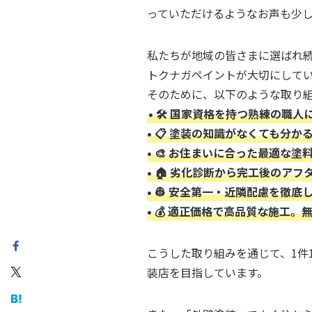
っていただけるようなお声も少
私たちが地域の皆さまに選ばれ
トクナガペイントが大切にして
そのために、以下のような取り
• 🛠 国家資格を持つ熟練の職
• 📋 塗装の知識がなくても分
• 🎨 お住まいに合った最適な
• 🏠 劣化診断から完工後のア
• 👷 安全第一・近隣配慮を徹
• 💰 適正価格で高品質な施工
こうした取り組みを通じて、1件
装店を目指しています。