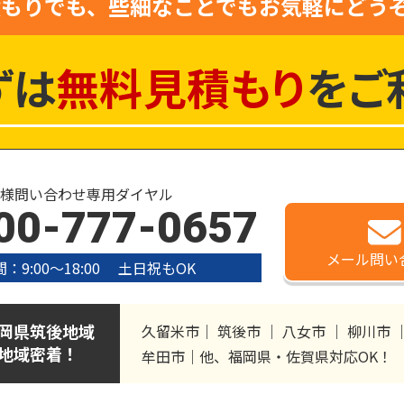
積もりでも、些細なことでも
お気軽にどう
ずは
無料見積もり
を
ご
様問い合わせ専用ダイヤル
00-777-0657
メール
問い
：9:00〜18:00 土日祝もOK
岡県筑後地域
久留米市｜ 筑後市 ｜ 八女市 ｜ 柳川市
地域密着！
牟田市｜他、福岡県・佐賀県対応OK！