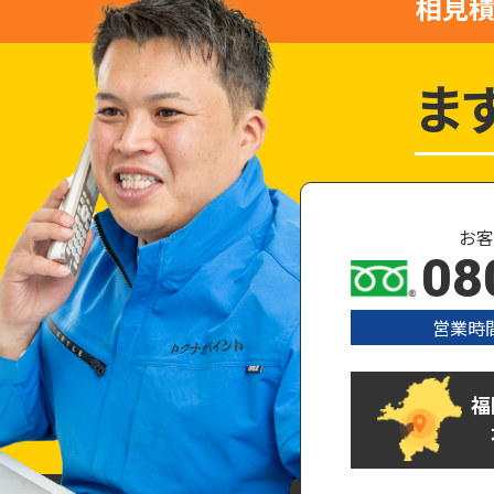
相見
ま
お客
08
営業時間
福