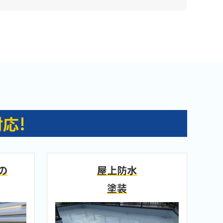
応!
の
屋上防水
塗装