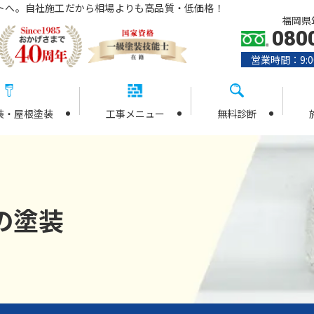
トへ。自社施工だから相場よりも高品質・低価格！
福岡県筑
080
営業時間：9:0
装・屋根塗装
工事メニュー
無料診断
の塗装