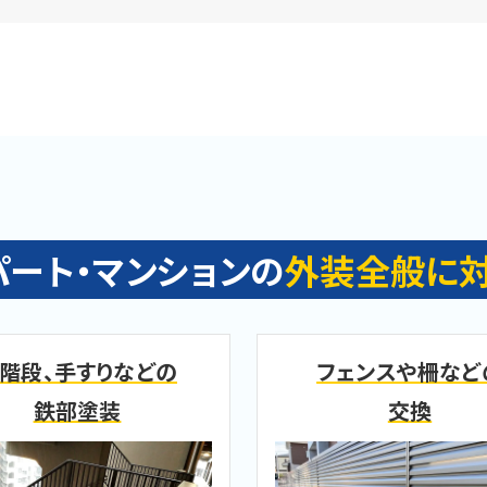
パート・マンションの
外装全般に対
階段、手すりなどの
フェンスや柵など
鉄部塗装
交換