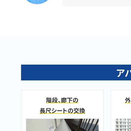
ア
階段、廊下の
外
長尺
シートの交換