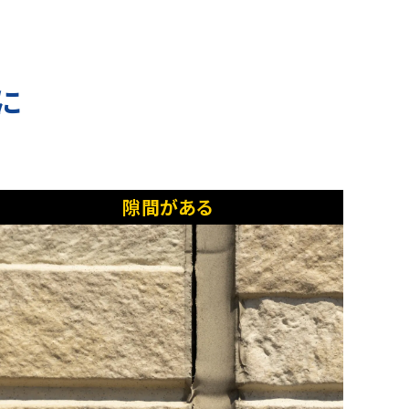
に
！
隙間がある