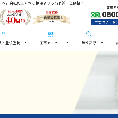
トへ。自社施工だから相場よりも高品質・低価格！
福岡県筑
080
営業時間：9:0
装・屋根塗装
工事メニュー
無料診断