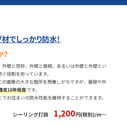
グ材で
しっかり防水！
か？
、外壁と窓枠、外壁と屋根、あるいは外壁と外壁とい
防ぐ役割を担っています。
どの面積の大きな箇所を想像しがちですが、屋根や外
通常10年程度
です。
とでお住まいの防水性能を維持することができます。
1,200
シーリング打設
円(税別)/m
〜