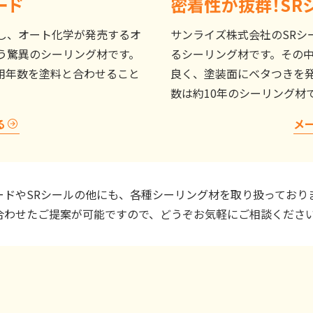
ード
密着性が抜群！SRシ
し、オート化学が発売するオ
サンライズ株式会社のSRシ
う驚異のシーリング材です。
るシーリング材です。その中
用年数を塗料と合わせること
良く、塗装面にベタつきを
数は約10年のシーリング材
る
メ
ードやSRシールの他にも、各種シーリング材を取り扱っており
合わせたご提案が可能ですので、どうぞお気軽にご相談くださ