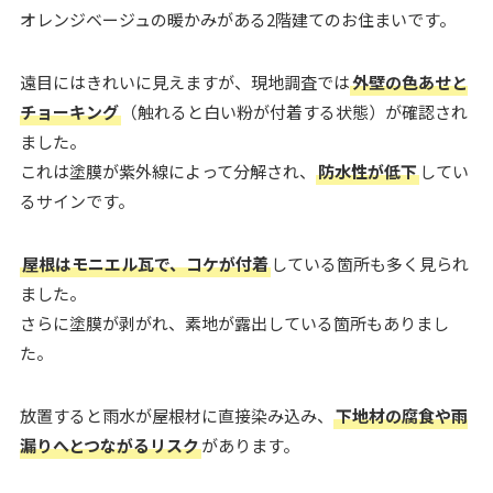
オレンジベージュの暖かみがある2階建てのお住まいです。
遠目にはきれいに見えますが、現地調査では
外壁の色あせと
チョーキング
（触れると白い粉が付着する状態）が確認され
ました。
これは塗膜が紫外線によって分解され、
防水性が低下
してい
るサインです。
屋根はモニエル瓦で、コケが付着
している箇所も多く見られ
ました。
さらに塗膜が剥がれ、素地が露出している箇所もありまし
た。
放置すると雨水が屋根材に直接染み込み、
下地材の腐食や雨
漏りへとつながるリスク
があります。