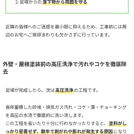
足場からの
落下物から周囲を守る
近隣の皆様へのご迷惑を最小限に抑えるため、工事前には周
辺のお宅へご挨拶まわりも欠かさずに行っています。
外壁・屋根塗装前の高圧洗浄で汚れやコケを徹底除
去
足場が完成したら、次は
高圧洗浄
の工程です。
長年蓄積した砂埃・排気ガス汚れ・コケ・藻・チョーキング
を高圧の水流で徹底的に洗い流します。
この工程を省いたり十分に行わなかったりすると、
塗料がし
っかり密着せず、数年で剥がれや膨れが発生する原因
になり