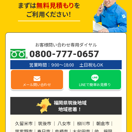
まずは
無料見積もり
を
ご利用ください！
お客様問い合わせ専用ダイヤル
0800-777-0657
営業時間：9:00〜18:00 土日祝もOK
メール
問い合わせ
LINE
で簡単お見積り
福岡県筑後地域
地域密着！
久留米市｜ 筑後市 ｜ 八女市 ｜ 柳川市 ｜ 朝倉市｜
筑紫野市｜春日市｜鳥栖市｜大牟田市｜他、福岡