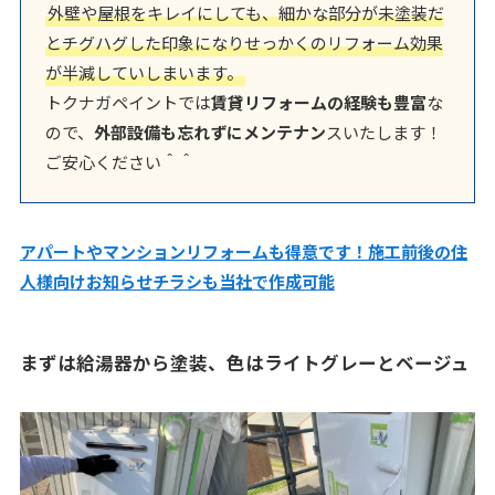
外壁や屋根をキレイにしても、細かな部分が未塗装だ
とチグハグした印象になりせっかくのリフォーム効果
が半減していしまいます。
トクナガペイントでは
賃貸リフォームの経験も豊富
な
ので、
外部設備も忘れずにメンテナン
スいたします！
ご安心ください＾＾
アパートやマンションリフォームも得意です！施工前後の住
人様向けお知らせチラシも当社で作成可能
まずは給湯器から塗装、色はライトグレーとベージュ